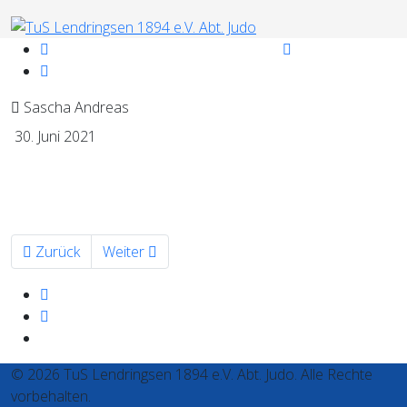
Sascha Andreas
30. Juni 2021
Vorheriger Beitrag: Mattenreinigung am 31.07.2021 beim Tu
Nächster Beitrag: Online Training der Judoabte
Zurück
Weiter
© 2026 TuS Lendringsen 1894 e.V. Abt. Judo. Alle Rechte
vorbehalten.